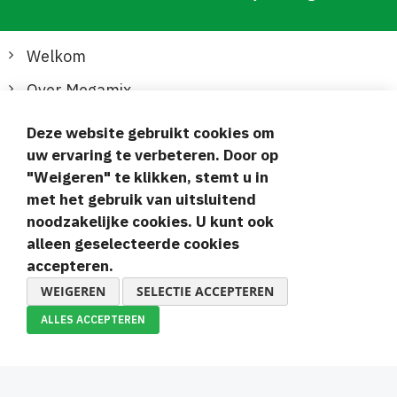
Welkom
Over Megamix
Informatie
Deze website gebruikt cookies om
uw ervaring te verbeteren. Door op
Klantenservice
"Weigeren" te klikken, stemt u in
met het gebruik van uitsluitend
Veilige en gemakkelijke betalingen
noodzakelijke cookies. U kunt ook
alleen geselecteerde cookies
accepteren.
WEIGEREN
SELECTIE ACCEPTEREN
ALLES ACCEPTEREN
© 2019-2026 Megamix s.r.o.