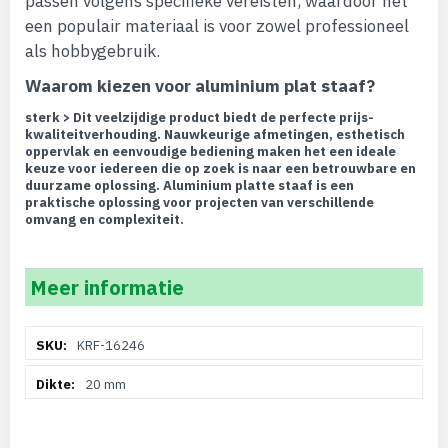
passen volgens specifieke vereisten, waardoor het
een populair materiaal is voor zowel professioneel
als hobbygebruik.
Waarom kiezen voor aluminium plat staaf?
sterk > Dit veelzijdige product biedt de perfecte prijs-
kwaliteitverhouding. Nauwkeurige afmetingen, esthetisch
oppervlak en eenvoudige bediening maken het een ideale
keuze voor iedereen die op zoek is naar een betrouwbare en
duurzame oplossing. Aluminium platte staaf is een
praktische oplossing voor projecten van verschillende
omvang en complexiteit.
Meer informatie
Meer
KRF-16246
informatie
20 mm