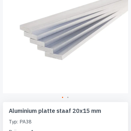
afbeeldingen-
gallerij
Ga
naar
Aluminium platte staaf 20x15 mm
het
begin
Typ: PA38
van
de