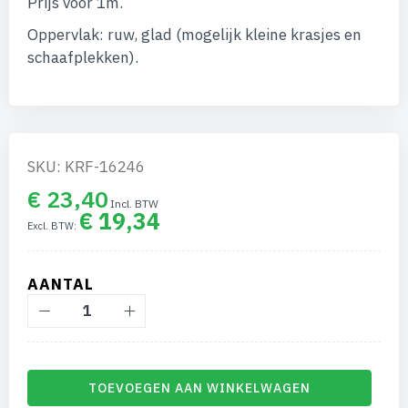
Prijs voor 1m.
afbeeldingen-
gallerij
Oppervlak: ruw, glad (mogelijk kleine krasjes en
schaafplekken).
SKU: KRF-16246
€ 23,40
€ 19,34
AANTAL
TOEVOEGEN AAN WINKELWAGEN