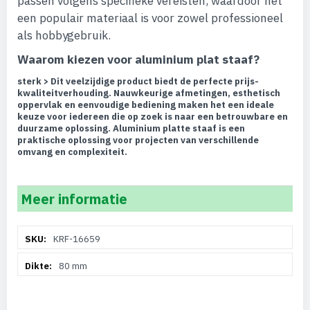
passen volgens specifieke vereisten, waardoor het
een populair materiaal is voor zowel professioneel
als hobbygebruik.
Waarom kiezen voor aluminium plat staaf?
sterk > Dit veelzijdige product biedt de perfecte prijs-
kwaliteitverhouding. Nauwkeurige afmetingen, esthetisch
oppervlak en eenvoudige bediening maken het een ideale
keuze voor iedereen die op zoek is naar een betrouwbare en
duurzame oplossing. Aluminium platte staaf is een
praktische oplossing voor projecten van verschillende
omvang en complexiteit.
Meer informatie
Meer
KRF-16659
informatie
80 mm