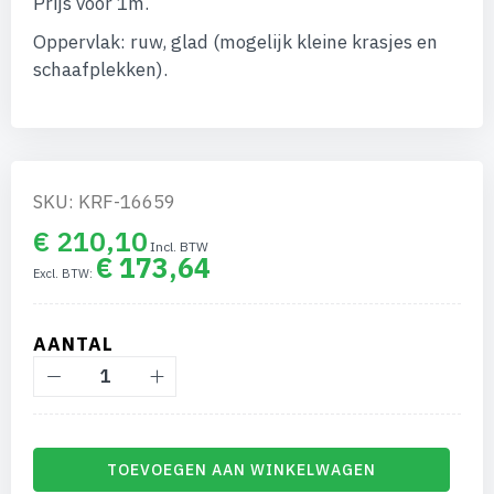
Prijs voor 1m.
afbeeldingen-
gallerij
Oppervlak: ruw, glad (mogelijk kleine krasjes en
schaafplekken).
SKU: KRF-16659
€ 210,10
€ 173,64
AANTAL
TOEVOEGEN AAN WINKELWAGEN