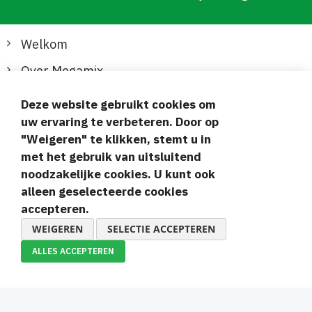
Welkom
Over Megamix
Informatie
Deze website gebruikt cookies om
uw ervaring te verbeteren. Door op
Klantenservice
"Weigeren" te klikken, stemt u in
met het gebruik van uitsluitend
Veilige en gemakkelijke betalingen
noodzakelijke cookies. U kunt ook
alleen geselecteerde cookies
accepteren.
WEIGEREN
SELECTIE ACCEPTEREN
ALLES ACCEPTEREN
© 2019-2026 Megamix s.r.o.