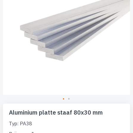
afbeeldingen-
gallerij
Ga
naar
Aluminium platte staaf 80x30 mm
het
begin
Typ: PA38
van
de