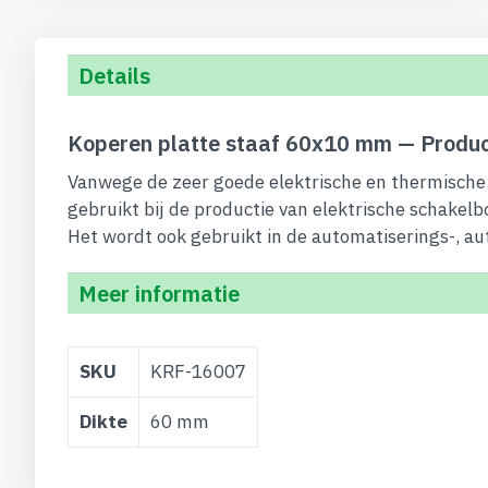
begin
van
de
Details
afbeeldingen-
gallerij
Koperen platte staaf 60x10 mm — Produc
Vanwege de zeer goede elektrische en thermische 
gebruikt bij de productie van elektrische schakelb
Het wordt ook gebruikt in de automatiserings-, au
Meer informatie
Meer
SKU
KRF-16007
informatie
Dikte
60 mm