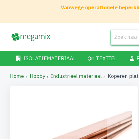
Vanwege operationele beperkin
ISOLATIEMATERIAAL
TEXTIEL
Home
Hobby
Industrieel materiaal
Koperen pla
Ga
naar
het
einde
van
de