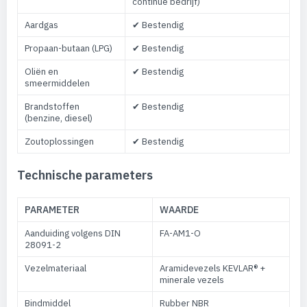
continue bedrijf)
Aardgas
✔ Bestendig
Propaan-butaan (LPG)
✔ Bestendig
Oliën en
✔ Bestendig
smeermiddelen
Brandstoffen
✔ Bestendig
(benzine, diesel)
Zoutoplossingen
✔ Bestendig
Technische parameters
PARAMETER
WAARDE
Aanduiding volgens DIN
FA-AM1-O
28091-2
Vezelmateriaal
Aramidevezels KEVLAR® +
minerale vezels
Bindmiddel
Rubber NBR