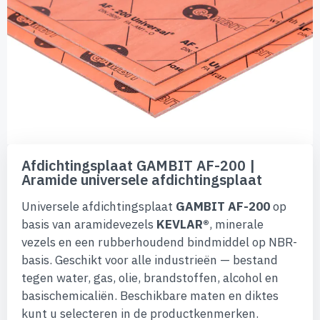
de
afbeeldingen-
gallerij
Ga
naar
Afdichtingsplaat GAMBIT AF-200 |
het
Aramide universele afdichtingsplaat
begin
van
Universele afdichtingsplaat
GAMBIT AF-200
op
de
afbeeldingen-
basis van aramidevezels
KEVLAR®
, minerale
gallerij
vezels en een rubberhoudend bindmiddel op NBR-
basis. Geschikt voor alle industrieën — bestand
tegen water, gas, olie, brandstoffen, alcohol en
basischemicaliën. Beschikbare maten en diktes
kunt u selecteren in de productkenmerken.