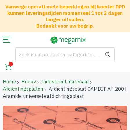
Vanwege operationele beperkingen bij koerier DPD
kunnen leveringstijden momenteel 1 tot 2 dagen
langer uitvallen.
Bedankt voor uw begrip.
Home
Hobby
Industrieel materiaal
Afdichtingsplaten
Afdichtingsplaat GAMBIT AF-200 |
Aramide universele afdichtingsplaat
Ga
naar
het
einde
van