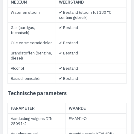
MEDIUM
WEERSTAND
Water en stoom
✔ Bestand (stoom tot 180 °C
continu gebruik)
Gas (aardgas,
✔ Bestand
technisch)
Olie en smeermiddelen
✔ Bestand
Brandstoffen (benzine,
✔ Bestand
diesel)
Alcohol
✔ Bestand
Basischemicaliën
✔ Bestand
Technische parameters
PARAMETER
WAARDE
Aanduiding volgens DIN
FA-AM1-O
28091-2
Vezelmateriaal
Aramidevezels KEVLAR® +