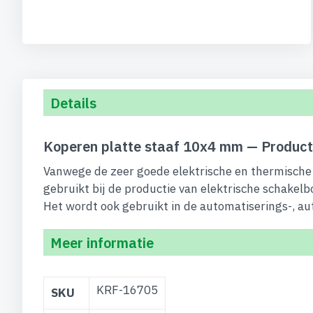
begin
van
de
afbeeldingen-
gallerij
Details
Koperen platte staaf 10x4 mm — Product
Vanwege de zeer goede elektrische en thermische 
gebruikt bij de productie van elektrische schakelb
Het wordt ook gebruikt in de automatiserings-, au
Meer informatie
Meer
KRF-16705
SKU
informatie