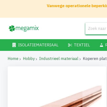
Vanwege operationele beperkin
ISOLATIEMATERIAAL
TEXTIEL
Home
Hobby
Industrieel materiaal
Koperen pla
Ga
naar
het
einde
van
de