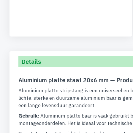
begin
van
de
afbeeldingen-
gallerij
Details
Aluminium platte staaf 20x6 mm — Produ
Aluminium platte stripstang is een universeel en 
lichte, sterke en duurzame aluminium baar is gem
een lange levensduur garandeert.
Gebruik:
Aluminium platte baar is vaak gebruikt b
montageonderdelen. Het is ideaal voor technische op