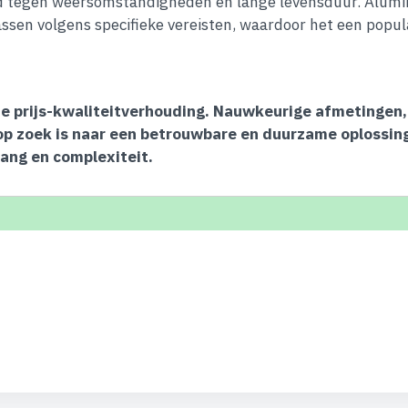
 tegen weersomstandigheden en lange levensduur. Alumini
ssen volgens specifieke vereisten, waardoor het een popula
ecte prijs-kwaliteitverhouding. Nauwkeurige afmetingen
op zoek is naar een betrouwbare en duurzame oplossing
vang en complexiteit.