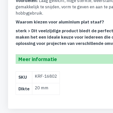
Voordelen:
Laag gewicht, hoge sterkte, weerstand
gemakkelijk te snijden, vorm te geven en aan te pa
hobbygebruik.
Waarom kiezen voor aluminium plat staaf?
sterk > Dit veelzijdige product biedt de perf
maken het een ideale keuze voor iedereen die 
oplossing voor projecten van verschillende om
Meer informatie
Meer
KRF-16802
SKU
informatie
20 mm
Dikte