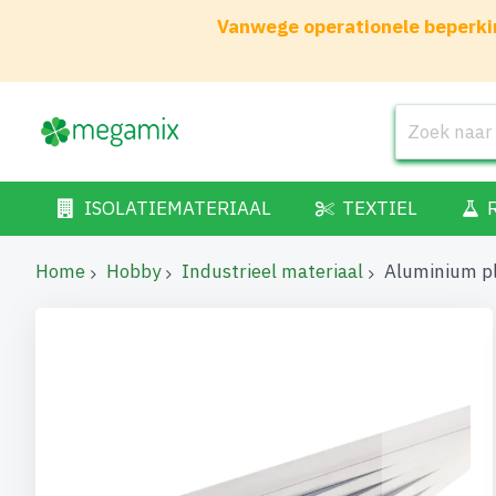
Vanwege operationele beperkin
ISOLATIEMATERIAAL
TEXTIEL
Home
Hobby
Industrieel materiaal
Aluminium p
Ga
naar
het
einde
van
de