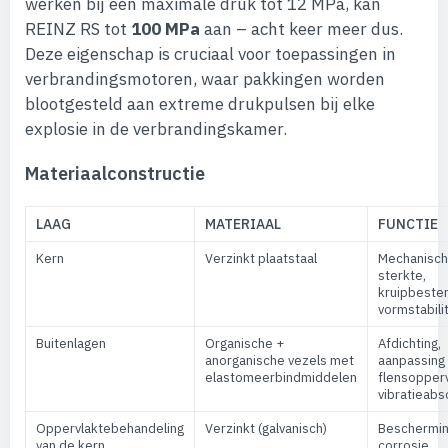
werken bij een maximale druk tot 12 MPa, kan
REINZ RS tot
100 MPa
aan – acht keer meer dus.
Deze eigenschap is cruciaal voor toepassingen in
verbrandingsmotoren, waar pakkingen worden
blootgesteld aan extreme drukpulsen bij elke
explosie in de verbrandingskamer.
Materiaalconstructie
LAAG
MATERIAAL
FUNCTIE
Kern
Verzinkt plaatstaal
Mechanisc
sterkte,
kruipbesten
vormstabilit
Buitenlagen
Organische +
Afdichting,
anorganische vezels met
aanpassing
elastomeerbindmiddelen
flensopperv
vibratieabs
Oppervlaktebehandeling
Verzinkt (galvanisch)
Beschermin
van de kern
corrosie,