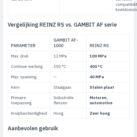
compatibili
koelvloeist
Vergelijking REINZ RS vs. GAMBIT AF serie
GAMBIT AF-
PARAMETER
1000
REINZ RS
Max. druk
12 MPa
100 MPa
Continue werking
350 °C
400 °C
Max. spanning
—
40 MPa
Kern
Staalgaas
Stalen plaat
Primaire
Industriële
Motoren,
toepassing
flenzen
automotive
Kruipbestendigheid
Hoog
Zeer hoog
Aanbevolen gebruik