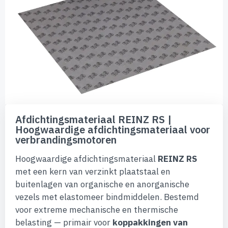
van
de
afbeeldingen-
gallerij
Ga
naar
Afdichtingsmateriaal REINZ RS |
het
Hoogwaardige afdichtingsmateriaal voor
begin
verbrandingsmotoren
van
de
Hoogwaardige afdichtingsmateriaal
REINZ RS
afbeeldingen-
gallerij
met een kern van verzinkt plaatstaal en
buitenlagen van organische en anorganische
vezels met elastomeer bindmiddelen. Bestemd
voor extreme mechanische en thermische
belasting — primair voor
koppakkingen van