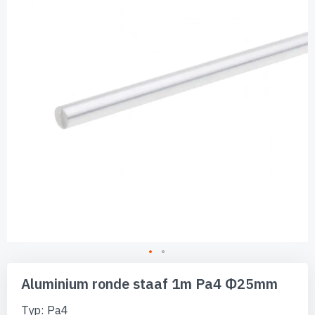
de
afbeeldingen-
gallerij
Ga
naar
Aluminium ronde staaf 1m Pa4 Φ25mm
het
begin
Typ: Pa4