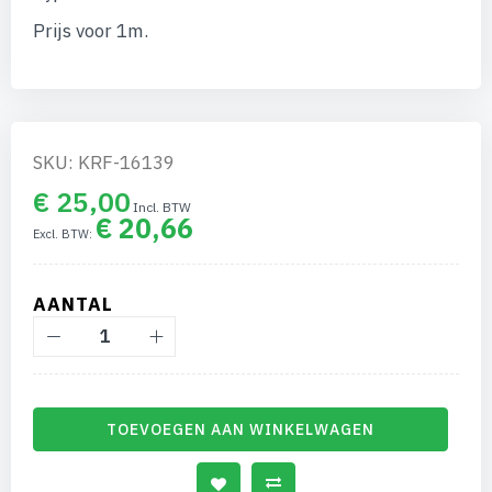
van
de
Prijs voor 1m.
afbeeldingen-
gallerij
SKU: KRF-16139
€ 25,00
€ 20,66
AANTAL
TOEVOEGEN AAN WINKELWAGEN