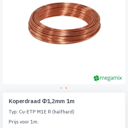
Ga
naar
Koperdraad Φ1,2mm 1m
het
begin
Typ: Cu-ETP M1E R (halfhard)
van
de
Prijs voor 1m.
afbeeldingen-