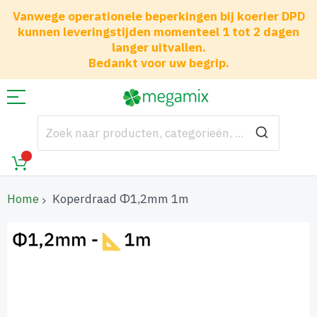
Vanwege operationele beperkingen bij koerier DPD
kunnen leveringstijden momenteel 1 tot 2 dagen
langer uitvallen.
Bedankt voor uw begrip.
Home
Koperdraad Φ1,2mm 1m
Ga
naar
het
einde
van
de
afbeeldingen-
gallerij