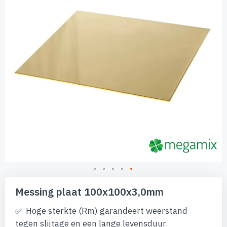
afbeeldingen-
gallerij
Ga
naar
Messing plaat 100x100x3,0mm
het
begin
Hoge sterkte (Rm) garandeert weerstand
van
tegen slijtage en een lange levensduur.
de