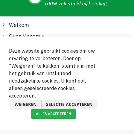
100% zekerheid bij betaling
Welkom
Over Megamix
Informatie
Deze website gebruikt cookies om uw
ervaring te verbeteren. Door op
Klantenservice
"Weigeren" te klikken, stemt u in met
het gebruik van uitsluitend
Veilige en gemakkelijke betalingen
noodzakelijke cookies. U kunt ook
alleen geselecteerde cookies
accepteren.
WEIGEREN
SELECTIE ACCEPTEREN
ALLES ACCEPTEREN
© 2019-2026 Megamix s.r.o.