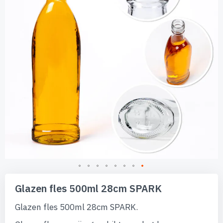
afbeeldingen-
gallerij
Ga
naar
Glazen fles 500ml 28cm SPARK
het
begin
Glazen fles 500ml 28cm SPARK.
van
de