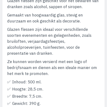
Glazen flessen zijn geschikt voor het bewaren van
afbeeldingen-
dranken zoals alcohol, sappen of siropen.
gallerij
Gemaakt van hoogwaardig glas, stevig en
duurzaam en ook geschikt als decoratie.
Glazen flessen zijn ideaal voor verschillende
soorten evenementen en gelegenheden, zoals
bruiloften, verjaardagsfeestjes,
alcoholproeverijen, tuinfeesten, voor de
presentatie van dranken.
Ze kunnen worden versierd met een logo of
bedrijfsnaam en dienen als een ideale manier om
het merk te promoten.
Inhoud: 500 ml.
Hoogte: 28,5 cm.
Breedte: 7,5 cm.
Gewicht: 390 g.