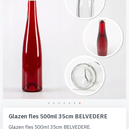
de
afbeeldingen-
gallerij
Ga
naar
Glazen fles 500ml 35cm BELVEDERE
het
begin
Glazen fles 500ml 35cm BELVEDERE.