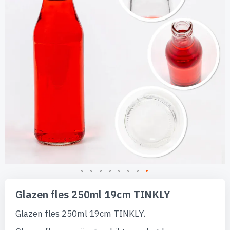
afbeeldingen-
gallerij
Ga
naar
Glazen fles 250ml 19cm TINKLY
het
begin
Glazen fles 250ml 19cm TINKLY.
van
de