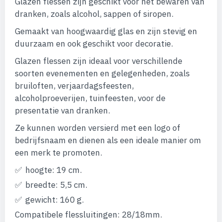
Glazen flessen zijn geschikt voor het bewaren van
afbeeldingen-
dranken, zoals alcohol, sappen of siropen.
gallerij
Gemaakt van hoogwaardig glas en zijn stevig en
duurzaam en ook geschikt voor decoratie.
Glazen flessen zijn ideaal voor verschillende
soorten evenementen en gelegenheden, zoals
bruiloften, verjaardagsfeesten,
alcoholproeverijen, tuinfeesten, voor de
presentatie van dranken.
Ze kunnen worden versierd met een logo of
bedrijfsnaam en dienen als een ideale manier om
een merk te promoten.
hoogte: 19 cm.
breedte: 5,5 cm.
gewicht: 160 g.
Compatibele flessluitingen: 28/18mm.