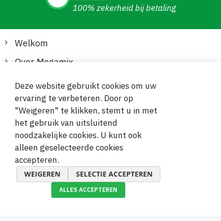
100% zekerheid bij betaling
Welkom
Over Megamix
Informatie
Deze website gebruikt cookies om uw
ervaring te verbeteren. Door op
Klantenservice
"Weigeren" te klikken, stemt u in met
het gebruik van uitsluitend
Veilige en gemakkelijke betalingen
noodzakelijke cookies. U kunt ook
alleen geselecteerde cookies
accepteren.
WEIGEREN
SELECTIE ACCEPTEREN
ALLES ACCEPTEREN
© 2019-2026 Megamix s.r.o.