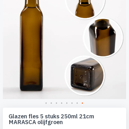
de
afbeeldingen-
gallerij
Ga
naar
Glazen fles 5 stuks 250ml 21cm
het
MARASCA olijfgroen
begin