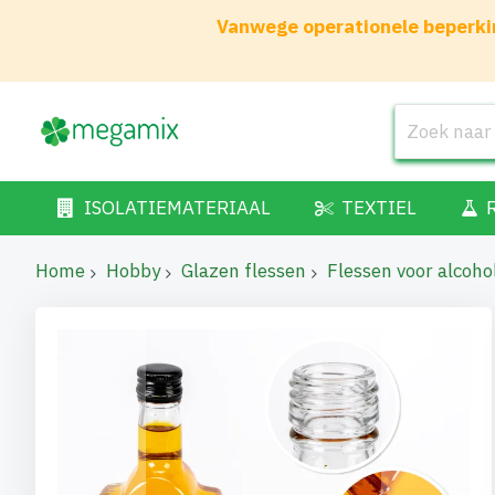
Vanwege operationele beperkin
ISOLATIEMATERIAAL
TEXTIEL
Home
Hobby
Glazen flessen
Flessen voor alcoho
Ga
naar
het
einde
van
de