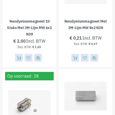
Neodymiummagneet 10
Neodymiummagneet Met
Stuks Met 3M-Lijm MW 6x1
3M-Lijm MW 8x2 N38
N38
€ 0,21
€ 2,00
€ 0,17
€ 1,65
Op voorraad: 28