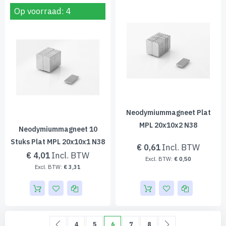
Op voorraad: 4
Neodymiummagneet Plat
MPL 20x10x2 N38
Neodymiummagneet 10
Stuks Plat MPL 20x10x1 N38
€ 0,61
€ 4,01
€ 0,50
€ 3,31
Pagina
Pagina
Vorige
Pagina
Pagina
U lees momenteel pagina
Pagina
Pagina
Pagina
Volgende
4
5
6
7
8