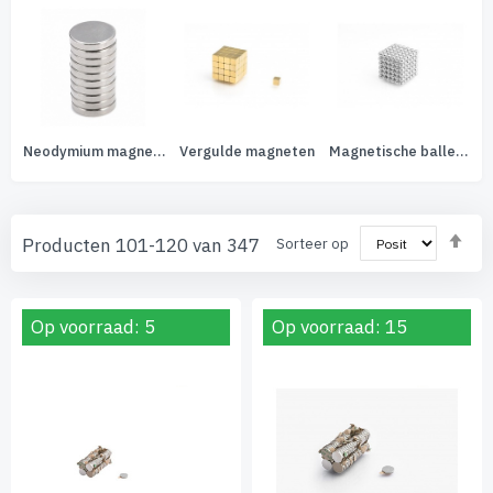
Neodymium magneet
Vergulde magneten
Magnetische balletjes
Va
Producten
101
-
120
van
347
Sorteer op
ho
naa
laa
sor
Op voorraad: 5
Op voorraad: 15