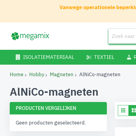
Vanwege operationele beperkin
ISOLATIEMATERIAAL
TEXTIEL
Home
Hobby
Magneten
AlNiCo-magneten
AlNiCo-magneten
PRODUCTEN VERGELIJKEN
To
Fot
tab
als
Geen producten geselecteerd.