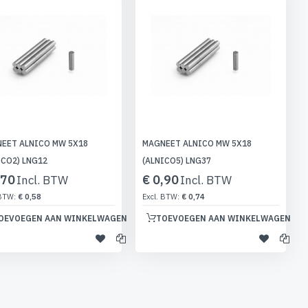
sorte
EET ALNICO MW 5X18
MAGNEET ALNICO MW 5X18
ICO2) LNG12
(ALNICO5) LNG37
,70
€ 0,90
€ 0,58
€ 0,74
OEVOEGEN AAN WINKELWAGEN
TOEVOEGEN AAN WINKELWAGEN