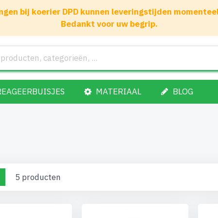
gen bij koerier DPD kunnen leveringstijden momenteel 1
Bedankt voor uw begrip.
REAGEERBUISJES
MATERIAAL
BLOG
nen
o-
Lijst
5
producten
el