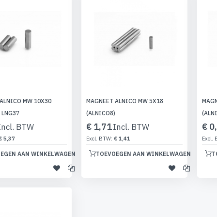
ALNICO MW 10X30
MAGNEET ALNICO MW 5X18
MAGN
 LNG37
(ALNICO8)
(ALN
€ 1,71
€ 0
€ 5,37
€ 1,41
EGEN AAN WINKELWAGEN
TOEVOEGEN AAN WINKELWAGEN
T