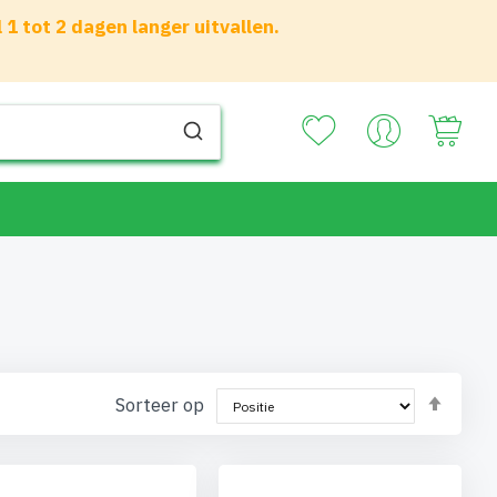
 tot 2 dagen langer uitvallen.
Your
Van
Sorteer op
hoog
naar
laag