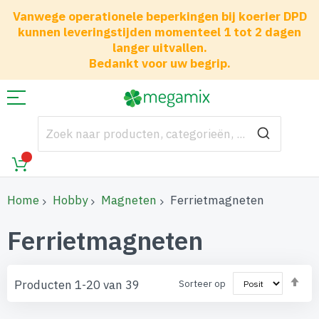
Vanwege operationele beperkingen bij koerier DPD
kunnen leveringstijden momenteel 1 tot 2 dagen
langer uitvallen.
Bedankt voor uw begrip.
Home
Hobby
Magneten
Ferrietmagneten
Ferrietmagneten
Va
Producten
1
-
20
van
39
Sorteer op
ho
naa
laa