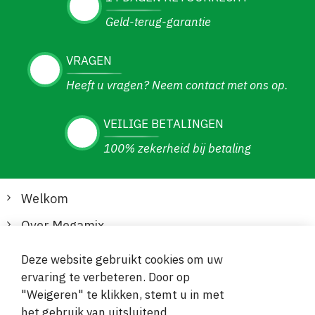
Geld-terug-garantie
VRAGEN
Heeft u vragen? Neem contact met ons op.
VEILIGE BETALINGEN
100% zekerheid bij betaling
Welkom
Over Megamix
Informatie
Deze website gebruikt cookies om uw
ervaring te verbeteren. Door op
Klantenservice
"Weigeren" te klikken, stemt u in met
het gebruik van uitsluitend