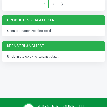
Pagina
U lees momenteel pagina
Pagina
Pagina
Volgende
1
2
PRODUCTEN VERGELIJKEN
Geen producten geselecteerd.
MIJN VERLANGLIJST
U hebt niets op uw verlanglijst staan.
14 DAGEN RETOURRECHT