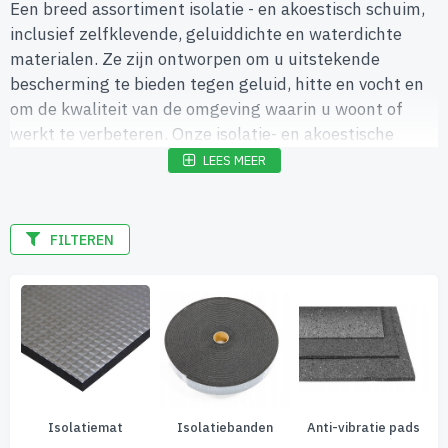
Een breed assortiment isolatie - en akoestisch schuim,
inclusief zelfklevende, geluiddichte en waterdichte
materialen. Ze zijn ontworpen om u uitstekende
bescherming te bieden tegen geluid, hitte en vocht en
om de kwaliteit van de omgeving waarin u woont of
werkt te verbeteren. Onze isolatie- en akoestische
schuimen hebben uitstekende eigenschappen die
LEES MEER
maximaal comfort en efficiëntie garanderen.
Zelfklevend schuim is eenvoudig te installeren en past
zich aan elk oppervlak aan, waardoor u tijd en moeite
FILTEREN
bespaart bij het installeren ervan. Ons geluiddichte
schuim zorgt ervoor dat je geen ongewenste geluiden
in de kamer hoort, terwijl ons waterdichte schuim
beschermt tegen vocht en water.
ische panelen
Isolatiemat
Isolatiebanden
Anti-vibratie pads