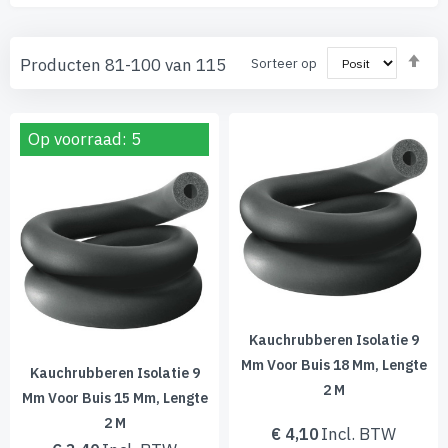
Va
Producten
81
-
100
van
115
Sorteer op
ho
naa
laa
sor
Op voorraad: 5
Kauchrubberen Isolatie 9
Mm Voor Buis 18 Mm, Lengte
Kauchrubberen Isolatie 9
2 M
Mm Voor Buis 15 Mm, Lengte
2 M
€ 4,10