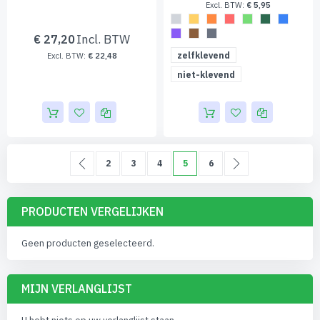
€ 5,95
€ 27,20
zelfklevend
€ 22,48
niet-klevend
Pagina
Pagina
Vorige
Pagina
Pagina
Pagina
U lees momenteel pagina
Pagina
Pagina
Volgende
2
3
4
5
6
PRODUCTEN VERGELIJKEN
Geen producten geselecteerd.
MIJN VERLANGLIJST