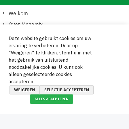
Welkom
Over Megamix
Informatie
Deze website gebruikt cookies om uw
ervaring te verbeteren. Door op
Klantenservice
"Weigeren" te klikken, stemt u in met
het gebruik van uitsluitend
Veilige en gemakkelijke betalingen
noodzakelijke cookies. U kunt ook
alleen geselecteerde cookies
accepteren.
WEIGEREN
SELECTIE ACCEPTEREN
ALLES ACCEPTEREN
© 2019-2026 Megamix s.r.o.