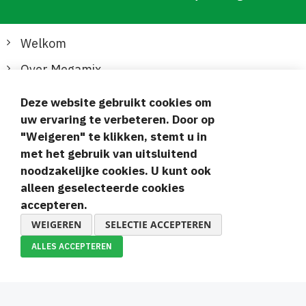
Welkom
Over Megamix
Informatie
Deze website gebruikt cookies om
uw ervaring te verbeteren. Door op
Klantenservice
"Weigeren" te klikken, stemt u in
met het gebruik van uitsluitend
Veilige en gemakkelijke betalingen
noodzakelijke cookies. U kunt ook
alleen geselecteerde cookies
accepteren.
WEIGEREN
SELECTIE ACCEPTEREN
ALLES ACCEPTEREN
© 2019-2026 Megamix s.r.o.