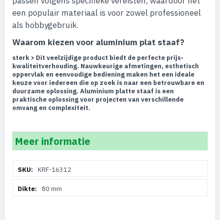
passen volgens specifieke vereisten, waardoor het
een populair materiaal is voor zowel professioneel
als hobbygebruik.
Waarom kiezen voor aluminium plat staaf?
sterk > Dit veelzijdige product biedt de perfecte prijs-
kwaliteitverhouding. Nauwkeurige afmetingen, esthetisch
oppervlak en eenvoudige bediening maken het een ideale
keuze voor iedereen die op zoek is naar een betrouwbare en
duurzame oplossing. Aluminium platte staaf is een
praktische oplossing voor projecten van verschillende
omvang en complexiteit.
Meer informatie
Meer
KRF-16312
informatie
80 mm