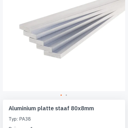
afbeeldingen-
gallerij
Ga
naar
Aluminium platte staaf 80x8mm
het
begin
Typ: PA38
van
de