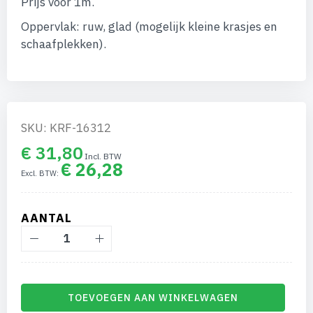
Prijs voor 1m.
afbeeldingen-
gallerij
Oppervlak: ruw, glad (mogelijk kleine krasjes en
schaafplekken).
SKU: KRF-16312
€ 31,80
€ 26,28
AANTAL
TOEVOEGEN AAN WINKELWAGEN