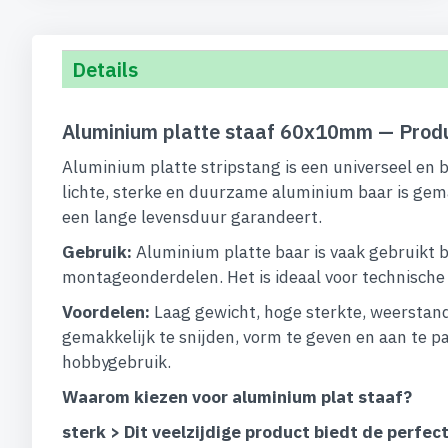
begin
van
de
Details
afbeeldingen-
gallerij
Aluminium platte staaf 60x10mm — Produ
Aluminium platte stripstang is een universeel en 
lichte, sterke en duurzame aluminium baar is gem
een lange levensduur garandeert.
Gebruik:
Aluminium platte baar is vaak gebruikt b
montageonderdelen. Het is ideaal voor technische op
Voordelen:
Laag gewicht, hoge sterkte, weerstand
gemakkelijk te snijden, vorm te geven en aan te pa
hobbygebruik.
Waarom kiezen voor aluminium plat staaf?
sterk > Dit veelzijdige product biedt de perf