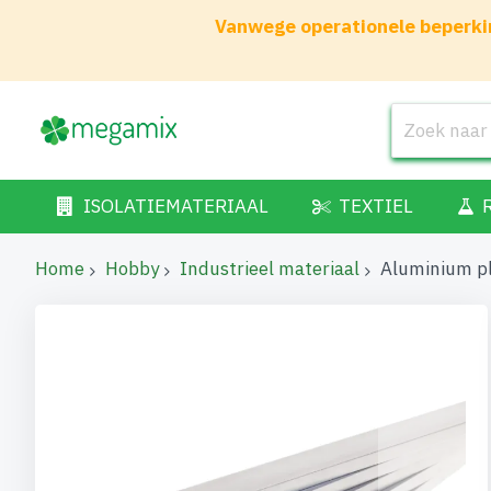
Vanwege operationele beperkin
ISOLATIEMATERIAAL
TEXTIEL
Home
Hobby
Industrieel materiaal
Aluminium p
Ga
naar
het
einde
van
de