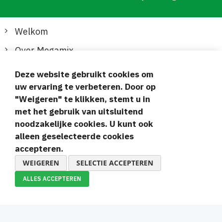
Welkom
Over Megamix
Informatie
Deze website gebruikt cookies om
uw ervaring te verbeteren. Door op
Klantenservice
"Weigeren" te klikken, stemt u in
met het gebruik van uitsluitend
Veilige en gemakkelijke betalingen
noodzakelijke cookies. U kunt ook
alleen geselecteerde cookies
accepteren.
WEIGEREN
SELECTIE ACCEPTEREN
ALLES ACCEPTEREN
© 2019-2026 Megamix s.r.o.