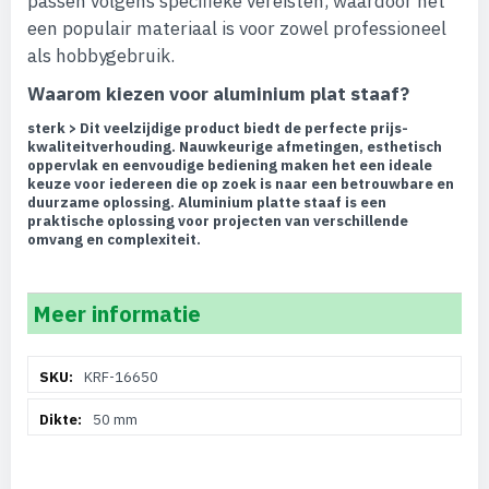
passen volgens specifieke vereisten, waardoor het
een populair materiaal is voor zowel professioneel
als hobbygebruik.
Waarom kiezen voor aluminium plat staaf?
sterk > Dit veelzijdige product biedt de perfecte prijs-
kwaliteitverhouding. Nauwkeurige afmetingen, esthetisch
oppervlak en eenvoudige bediening maken het een ideale
keuze voor iedereen die op zoek is naar een betrouwbare en
duurzame oplossing. Aluminium platte staaf is een
praktische oplossing voor projecten van verschillende
omvang en complexiteit.
Meer informatie
Meer
KRF-16650
informatie
50 mm