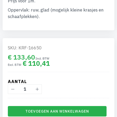
Prijs voor 1m.
afbeeldingen-
gallerij
Oppervlak: ruw, glad (mogelijk kleine krasjes en
schaafplekken).
SKU: KRF-16650
€ 133,60
€ 110,41
AANTAL
TOEVOEGEN AAN WINKELWAGEN