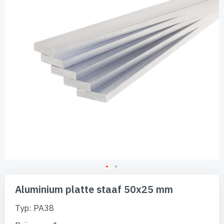
afbeeldingen-
gallerij
Ga
naar
Aluminium platte staaf 50x25 mm
het
begin
Typ: PA38
van
de