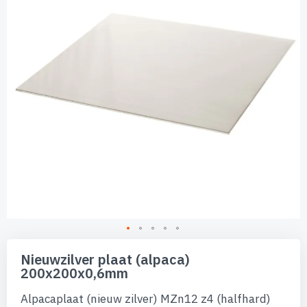
afbeeldingen-
gallerij
Ga
naar
Nieuwzilver plaat (alpaca)
het
200x200x0,6mm
begin
van
Alpacaplaat (nieuw zilver) MZn12 z4 (halfhard)
de