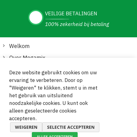
VEILIGE BETALINGEN
100% zekerheid bij betaling
Welkom
Over Megamix
Informatie
Deze website gebruikt cookies om uw
ervaring te verbeteren. Door op
Klantenservice
"Weigeren" te klikken, stemt u in met
het gebruik van uitsluitend
Veilige en gemakkelijke betalingen
noodzakelijke cookies. U kunt ook
alleen geselecteerde cookies
accepteren.
WEIGEREN
SELECTIE ACCEPTEREN
ALLES ACCEPTEREN