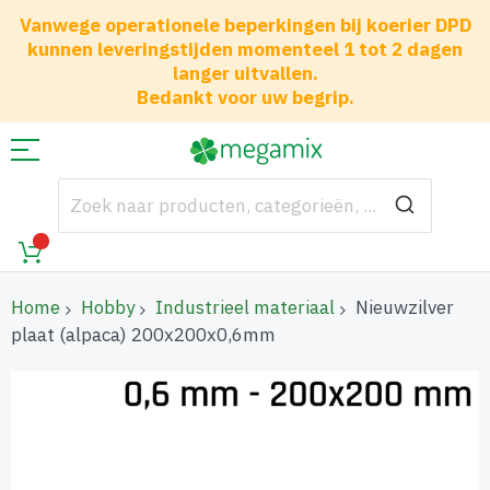
Vanwege operationele beperkingen bij koerier DPD
kunnen leveringstijden momenteel 1 tot 2 dagen
langer uitvallen.
Bedankt voor uw begrip.
Home
Hobby
Industrieel materiaal
Nieuwzilver
plaat (alpaca) 200x200x0,6mm
Ga
naar
het
einde
van
de