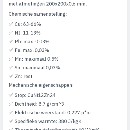
afbeeldingen-
met afmetingen 200x200x0,6 mm.
gallerij
Chemische samenstelling:
Cu: 63-66%
NI: 11-13%
Pb: max. 0,03%
Fe: max. 0,03%
Mn: maximaal 0,5%
Sn: maximaal 0,03%
Zn: rest
Mechanische eigenschappen:
Stop: CuNi12Zn24
Dichtheid: 8,7 g/cm^3
Elektrische weerstand: 0,227 μ*m
Specifieke warmte: 380 J/kgK