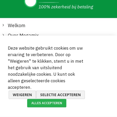
100% zekerheid bij betaling
Welkom
Over Megamix
Informatie
Deze website gebruikt cookies om uw
ervaring te verbeteren. Door op
Klantenservice
"Weigeren" te klikken, stemt u in met
het gebruik van uitsluitend
Veilige en gemakkelijke betalingen
noodzakelijke cookies. U kunt ook
alleen geselecteerde cookies
accepteren.
WEIGEREN
SELECTIE ACCEPTEREN
ALLES ACCEPTEREN
© 2019-2026 Megamix s.r.o.