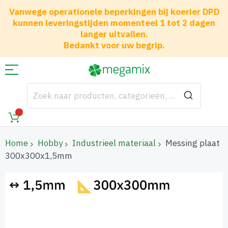
Vanwege operationele beperkingen bij koerier DPD
kunnen leveringstijden momenteel 1 tot 2 dagen
langer uitvallen.
Bedankt voor uw begrip.
Home
Hobby
Industrieel materiaal
Messing plaat
300x300x1,5mm
Ga
naar
het
einde
van
de