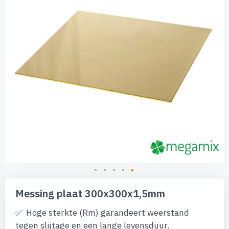
afbeeldingen-
gallerij
Ga
naar
Messing plaat 300x300x1,5mm
het
begin
Hoge sterkte (Rm) garandeert weerstand
van
tegen slijtage en een lange levensduur.
de