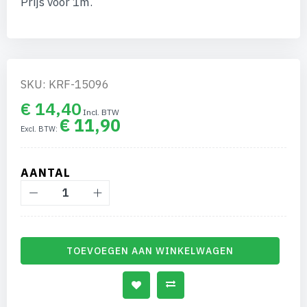
Prijs voor 1m.
afbeeldingen-
gallerij
SKU: KRF-15096
€ 14,40
€ 11,90
AANTAL
TOEVOEGEN AAN WINKELWAGEN