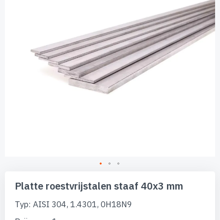
afbeeldingen-
gallerij
Ga
naar
Platte roestvrijstalen staaf 40x3 mm
het
begin
Typ: AISI 304, 1.4301, 0H18N9
van
de