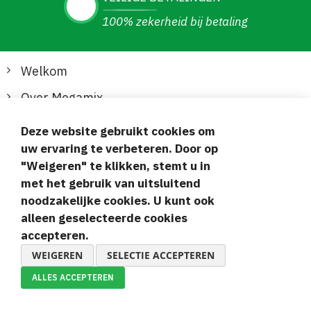
100% zekerheid bij betaling
Welkom
Over Megamix
Informatie
Deze website gebruikt cookies om
uw ervaring te verbeteren. Door op
Klantenservice
"Weigeren" te klikken, stemt u in
met het gebruik van uitsluitend
Veilige en gemakkelijke betalingen
noodzakelijke cookies. U kunt ook
alleen geselecteerde cookies
accepteren.
WEIGEREN
SELECTIE ACCEPTEREN
ALLES ACCEPTEREN
© 2019-2026 Megamix s.r.o.