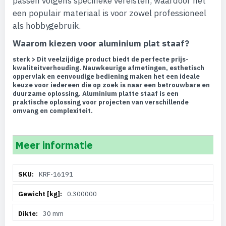
passen volgens specifieke vereisten, waardoor het
een populair materiaal is voor zowel professioneel
als hobbygebruik.
Waarom kiezen voor aluminium plat staaf?
sterk > Dit veelzijdige product biedt de perfecte prijs-
kwaliteitverhouding. Nauwkeurige afmetingen, esthetisch
oppervlak en eenvoudige bediening maken het een ideale
keuze voor iedereen die op zoek is naar een betrouwbare en
duurzame oplossing. Aluminium platte staaf is een
praktische oplossing voor projecten van verschillende
omvang en complexiteit.
Meer informatie
Meer
KRF-16191
informatie
0.300000
30 mm