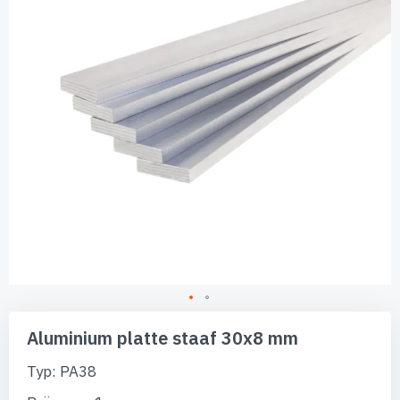
afbeeldingen-
gallerij
Ga
naar
Aluminium platte staaf 30x8 mm
het
begin
Typ: PA38
van
de