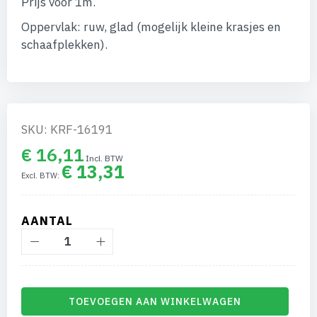
Prijs voor 1m.
afbeeldingen-
gallerij
Oppervlak: ruw, glad (mogelijk kleine krasjes en
schaafplekken).
SKU: KRF-16191
€ 16,11
€ 13,31
AANTAL
TOEVOEGEN AAN WINKELWAGEN