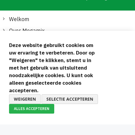
Welkom
Over Megamix
Informatie
Deze website gebruikt cookies om
uw ervaring te verbeteren. Door op
Klantenservice
"Weigeren" te klikken, stemt u in
met het gebruik van uitsluitend
Veilige en gemakkelijke betalingen
noodzakelijke cookies. U kunt ook
alleen geselecteerde cookies
accepteren.
WEIGEREN
SELECTIE ACCEPTEREN
ALLES ACCEPTEREN
© 2019-2026 Megamix s.r.o.