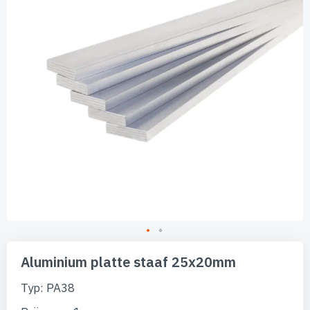
afbeeldingen-
gallerij
Ga
naar
Aluminium platte staaf 25x20mm
het
begin
Typ: PA38
van
de