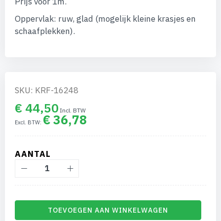
Prijs voor 1m.
afbeeldingen-
gallerij
Oppervlak: ruw, glad (mogelijk kleine krasjes en
schaafplekken).
SKU: KRF-16248
€ 44,50
€ 36,78
AANTAL
TOEVOEGEN AAN WINKELWAGEN