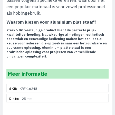
passen volgens specifieke vereisten, waardoor het
een populair materiaal is voor zowel professioneel
als hobbygebruik.
Waarom kiezen voor aluminium plat staaf?
sterk > Dit veelzijdige product biedt de perfecte prijs-
kwaliteitverhouding. Nauwkeurige afmetingen, esthetisch
oppervlak en eenvoudige bediening maken het een ideale
keuze voor iedereen die op zoek is naar een betrouwbare en
duurzame oplossing. Aluminium platte staaf is een
praktische oplossing voor projecten van verschillende
omvang en complexiteit.
Meer informatie
Meer
KRF-16248
informatie
25 mm