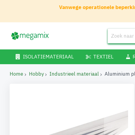
Vanwege operationele beperkin
ISOLATIEMATERIAAL
TEXTIEL
Home
Hobby
Industrieel materiaal
Aluminium p
Ga
naar
het
einde
van
de