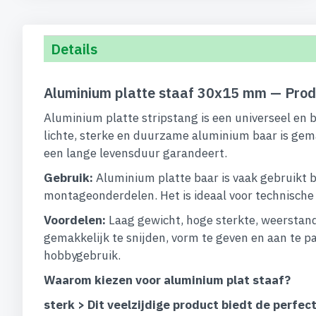
begin
van
de
Details
afbeeldingen-
gallerij
Aluminium platte staaf 30x15 mm — Prod
Aluminium platte stripstang is een universeel en 
lichte, sterke en duurzame aluminium baar is gem
een lange levensduur garandeert.
Gebruik:
Aluminium platte baar is vaak gebruikt b
montageonderdelen. Het is ideaal voor technische op
Voordelen:
Laag gewicht, hoge sterkte, weerstand
gemakkelijk te snijden, vorm te geven en aan te pa
hobbygebruik.
Waarom kiezen voor aluminium plat staaf?
sterk > Dit veelzijdige product biedt de perf