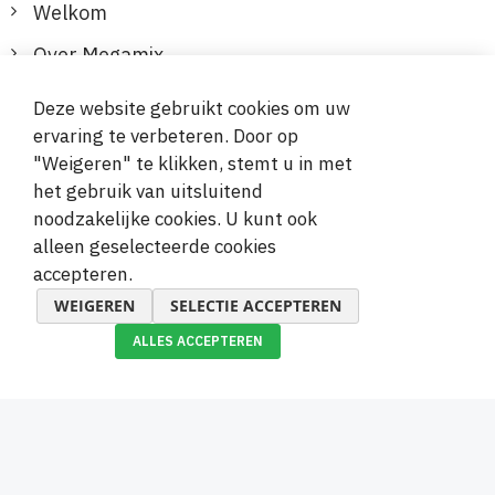
Welkom
Over Megamix
Informatie
Deze website gebruikt cookies om uw
ervaring te verbeteren. Door op
Klantenservice
"Weigeren" te klikken, stemt u in met
het gebruik van uitsluitend
Veilige en gemakkelijke betalingen
noodzakelijke cookies. U kunt ook
alleen geselecteerde cookies
accepteren.
WEIGEREN
SELECTIE ACCEPTEREN
ALLES ACCEPTEREN
© 2019-2026 Megamix s.r.o.