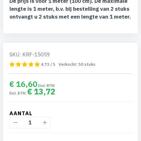
De prijs is voor 1 meter (100 cm). De maximale
afbeeldingen-
lengte is 1 meter, b.v. bij bestelling van 2 stuks
gallerij
ontvangt u 2 stuks met een lengte van 1 meter.
SKU: KRF-15059
4.73 / 5
Verkocht:
50
stuks
€ 16,60
€ 13,72
AANTAL