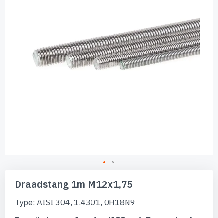
afbeeldingen-
gallerij
Ga
naar
Draadstang 1m M12x1,75
het
begin
Type: AISI 304, 1.4301, 0H18N9
van
de