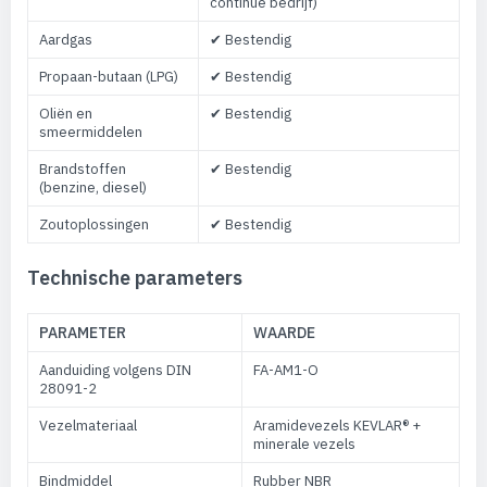
continue bedrijf)
Aardgas
✔ Bestendig
Propaan-butaan (LPG)
✔ Bestendig
Oliën en
✔ Bestendig
smeermiddelen
Brandstoffen
✔ Bestendig
(benzine, diesel)
Zoutoplossingen
✔ Bestendig
Technische parameters
PARAMETER
WAARDE
Aanduiding volgens DIN
FA-AM1-O
28091-2
Vezelmateriaal
Aramidevezels KEVLAR® +
minerale vezels
Bindmiddel
Rubber NBR