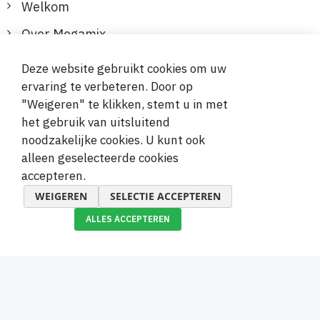
Welkom
Over Megamix
Informatie
Deze website gebruikt cookies om uw
ervaring te verbeteren. Door op
Klantenservice
"Weigeren" te klikken, stemt u in met
het gebruik van uitsluitend
Veilige en gemakkelijke betalingen
noodzakelijke cookies. U kunt ook
alleen geselecteerde cookies
accepteren.
WEIGEREN
SELECTIE ACCEPTEREN
ALLES ACCEPTEREN
© 2019-2026 Megamix s.r.o.