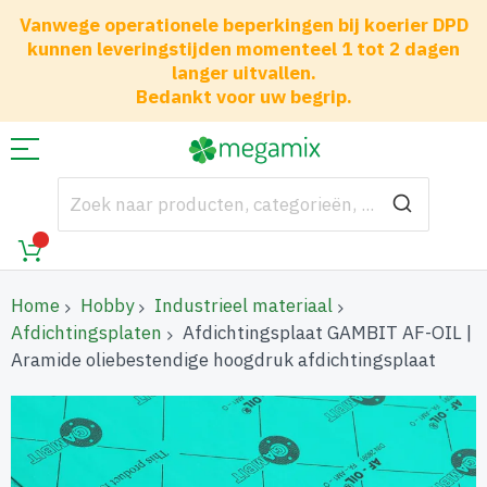
Vanwege operationele beperkingen bij koerier DPD
kunnen leveringstijden momenteel 1 tot 2 dagen
langer uitvallen.
Bedankt voor uw begrip.
Home
Hobby
Industrieel materiaal
Afdichtingsplaten
Afdichtingsplaat GAMBIT AF-OIL |
Aramide oliebestendige hoogdruk afdichtingsplaat
Ga
naar
het
einde
van