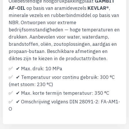
Oliebestendige hoogdrukpakkingplaat
GAMBIT
afbeeldingen-
gallerij
AF-OIL
op basis van aramidevezels
KEVLAR®
,
minerale vezels en rubberbindmiddel op basis van
NBR. Ontworpen voor extreme
bedrijfsomstandigheden — hoge temperaturen en
drukken. Aanbevolen voor water, waterdamp,
brandstoffen, oliën, zoutoplossingen, aardgas en
propaan-butaan. Beschikbare afmetingen en
diktes zijn te kiezen in de productattributen.
✔ Max. druk: 10 MPa
✔ Temperatuur voor continu gebruik: 300 °C
(met stoom: 230 °C)
✔ Max. korte termijn temperatuur: 350 °C
✔ Omschrijving volgens DIN 28091-2: FA-AM1-
O