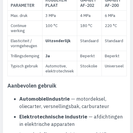
RUBBEREN
GAMBIT
GAMBIT
PARAMETER
PLAAT
AF-202
AF-200
Max. druk
3 MPa
4 MPa
6 MPa
Continue
100 °C
180 °C
220 °C
werking
Elasticiteit /
Uitzonderlijk
Standaard
Standaard
vormgeheugen
Trillingsdemping
Ja
Beperkt
Beperkt
Typisch gebruik
Automotive,
Stookolie
Universeel
elektrotechniek
Aanbevolen gebruik
Automobielindustrie
— motordeksel,
oliecarter, versnellingsbak, carburateur
Elektrotechnische industrie
— afdichtingen
in elektrische apparaten