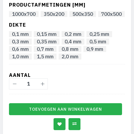
afbeeldingen-
PRODUCTAFMETINGEN [MM]
gallerij
1000x700
350x200
500x350
700x500
DIKTE
0,1 mm
0,15 mm
0,2 mm
0,25 mm
0,3 mm
0,35 mm
0,4 mm
0,5 mm
0,6 mm
0,7 mm
0,8 mm
0,9 mm
1,0 mm
1,5 mm
2,0 mm
AANTAL
TOEVOEGEN AAN WINKELWAGEN