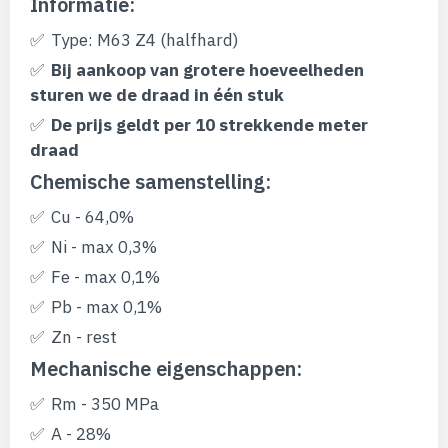
Informatie:
afbeeldingen-
gallerij
Type: M63 Z4 (halfhard)
Bij aankoop van grotere hoeveelheden
sturen we de draad in één stuk
De prijs geldt per 10 strekkende meter
draad
Chemische samenstelling:
Cu - 64,0%
Ni - max 0,3%
Fe - max 0,1%
Pb - max 0,1%
Zn - rest
Mechanische eigenschappen:
Rm - 350 MPa
A - 28%