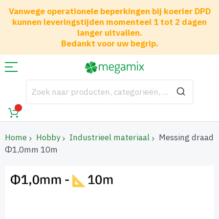
Vanwege operationele beperkingen bij koerier DPD
kunnen leveringstijden momenteel 1 tot 2 dagen
langer uitvallen.
Bedankt voor uw begrip.
Home
Hobby
Industrieel materiaal
Messing draad
Φ1,0mm 10m
Ga
naar
het
einde
van
de