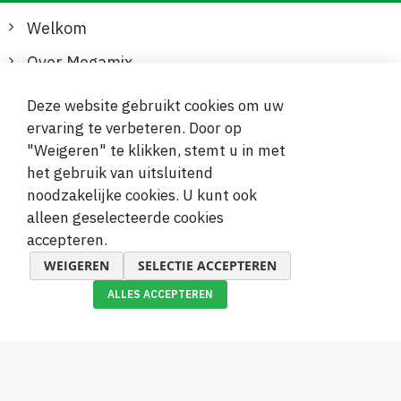
Welkom
Over Megamix
Informatie
Deze website gebruikt cookies om uw
ervaring te verbeteren. Door op
Klantenservice
"Weigeren" te klikken, stemt u in met
het gebruik van uitsluitend
Veilige en gemakkelijke betalingen
noodzakelijke cookies. U kunt ook
alleen geselecteerde cookies
accepteren.
WEIGEREN
SELECTIE ACCEPTEREN
ALLES ACCEPTEREN
© 2019-2026 Megamix s.r.o.