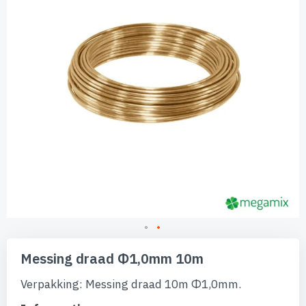
afbeeldingen-
gallerij
Ga
naar
Messing draad Φ1,0mm 10m
het
begin
Verpakking: Messing draad 10m Φ1,0mm.
van
de