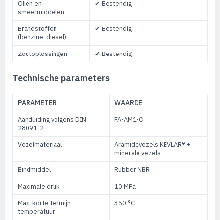
Oliën en
✔ Bestendig
smeermiddelen
Brandstoffen
✔ Bestendig
(benzine, diesel)
Zoutoplossingen
✔ Bestendig
Technische parameters
PARAMETER
WAARDE
Aanduiding volgens DIN
FA-AM1-O
28091-2
Vezelmateriaal
Aramidevezels KEVLAR® +
minerale vezels
Bindmiddel
Rubber NBR
Maximale druk
10 MPa
Max. korte termijn
350 °C
temperatuur