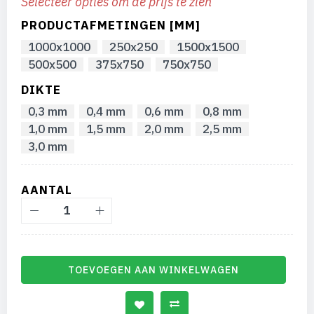
Selecteer opties om de prijs te zien
afbeeldingen-
gallerij
PRODUCTAFMETINGEN [MM]
1000x1000
250x250
1500x1500
500x500
375x750
750x750
DIKTE
0,3 mm
0,4 mm
0,6 mm
0,8 mm
1,0 mm
1,5 mm
2,0 mm
2,5 mm
3,0 mm
AANTAL
TOEVOEGEN AAN WINKELWAGEN