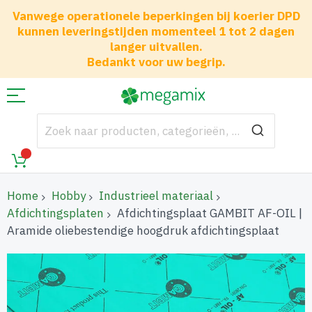
Vanwege operationele beperkingen bij koerier DPD
kunnen leveringstijden momenteel 1 tot 2 dagen
langer uitvallen.
Bedankt voor uw begrip.
Home
Hobby
Industrieel materiaal
Afdichtingsplaten
Afdichtingsplaat GAMBIT AF-OIL |
Aramide oliebestendige hoogdruk afdichtingsplaat
Ga
naar
het
einde
van