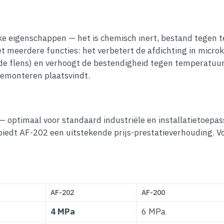
ijke eigenschappen — het is chemisch inert, bestand tegen
et meerdere functies: het verbetert de afdichting in micro
de flens) en verhoogt de bestendigheid tegen temperatuurc
demonteren plaatsvindt.
— optimaal voor standaard industriële en installatietoepa
 biedt AF-202 een uitstekende prijs-prestatieverhouding. 
AF-202
AF-200
4 MPa
6 MPa