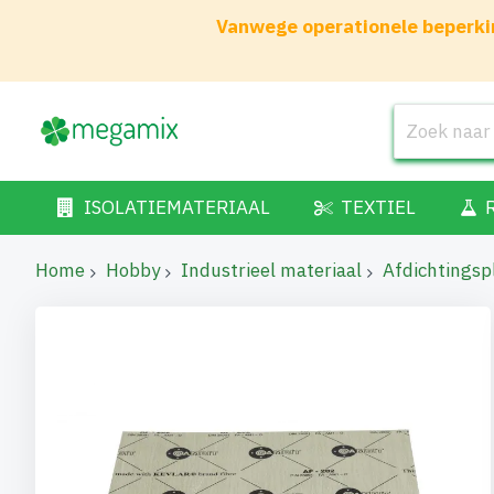
Vanwege operationele beperkin
ISOLATIEMATERIAAL
TEXTIEL
Home
Hobby
Industrieel materiaal
Afdichtingsp
Ga
naar
het
einde
van
de