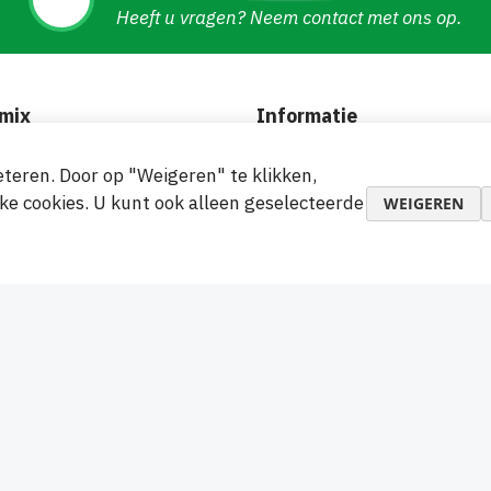
Heeft u vragen? Neem contact met ons op.
mix
Informatie
f
Algemene voorwaarden
teren. Door op "Weigeren" te klikken,
Ruilen en retourneren
ke cookies. U kunt ook alleen geselecteerde
WEIGEREN
l en samenwerking
Retourneren van de goeder
Verzending en betalingen
Cookies
Privacy
makkelijke betalingen