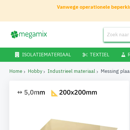
Vanwege operationele beperkin
ISOLATIEMATERIAAL
TEXTIEL
Home
Hobby
Industrieel materiaal
Messing pla
Ga
naar
het
einde
van
de