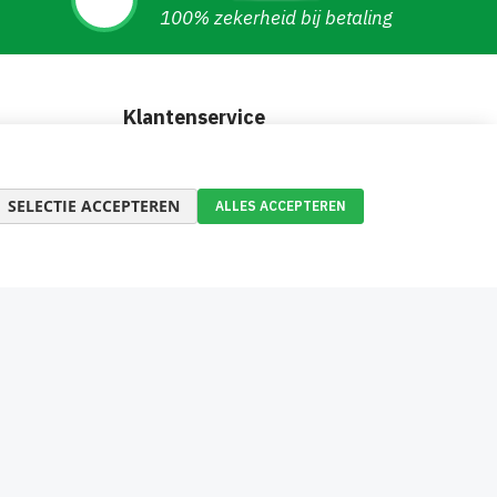
100% zekerheid bij betaling
Klantenservice
Inloggen
Status van mijn bestelling
SELECTIE ACCEPTEREN
ALLES ACCEPTEREN
en
Veelgestelde vragen