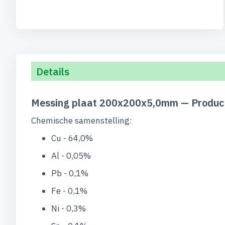
begin
van
de
afbeeldingen-
gallerij
Details
Messing plaat 200x200x5,0mm — Product
Chemische samenstelling:
Cu - 64,0%
Al - 0,05%
Pb - 0,1%
Fe - 0,1%
Ni - 0,3%