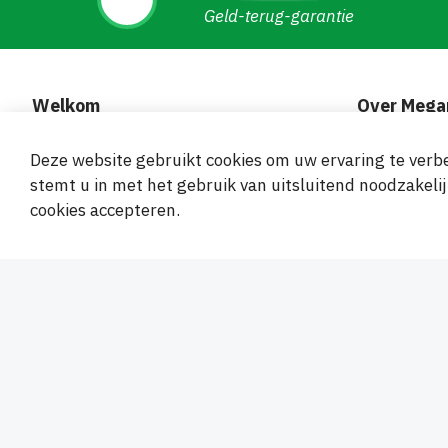
Geld-terug-garantie
Welkom
Over Mega
omegamix.nl – kwaliteitsproducten
Over bedrij
Deze website gebruikt cookies om uw ervaring te verbe
voor huis, tuin en hobby: keuken- en
Sitemap
stemt u in met het gebruik van uitsluitend noodzakelij
badkameraccessoires, textiel en
Groothande
cookies accepteren.
materialen voor doe-het-zelvers en
Contact
hobbyisten.
Veilige en ge