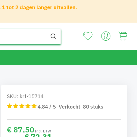
 tot 2 dagen langer uitvallen.
Your
SKU: krf-15714
4.84 / 5
Verkocht:
80
stuks
€ 87,50
€ 72,31