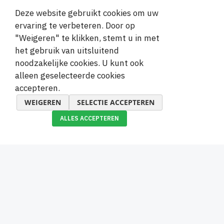
Deze website gebruikt cookies om uw
ervaring te verbeteren. Door op
14 DAGEN RETOURRECHT
"Weigeren" te klikken, stemt u in met
Geld-terug-garantie
het gebruik van uitsluitend
noodzakelijke cookies. U kunt ook
VRAGEN
alleen geselecteerde cookies
accepteren.
Heeft u vragen? Neem contact met ons op.
WEIGEREN
SELECTIE ACCEPTEREN
VEILIGE BETALINGEN
ALLES ACCEPTEREN
100% zekerheid bij betaling
Welkom
Over Megamix
Informatie