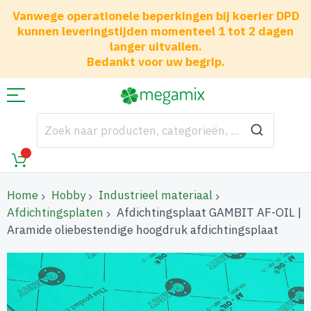
Vanwege operationele beperkingen bij koerier DPD
kunnen leveringstijden momenteel 1 tot 2 dagen
langer uitvallen.
Bedankt voor uw begrip.
Home
Hobby
Industrieel materiaal
Afdichtingsplaten
Afdichtingsplaat GAMBIT AF-OIL |
Aramide oliebestendige hoogdruk afdichtingsplaat
Ga
naar
het
einde
van