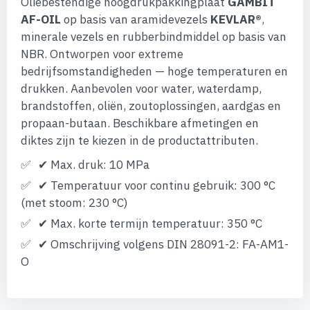
Oliebestendige hoogdrukpakkingplaat
GAMBIT
afbeeldingen-
gallerij
AF-OIL
op basis van aramidevezels
KEVLAR®
,
minerale vezels en rubberbindmiddel op basis van
NBR. Ontworpen voor extreme
bedrijfsomstandigheden — hoge temperaturen en
drukken. Aanbevolen voor water, waterdamp,
brandstoffen, oliën, zoutoplossingen, aardgas en
propaan-butaan. Beschikbare afmetingen en
diktes zijn te kiezen in de productattributen.
✔ Max. druk: 10 MPa
✔ Temperatuur voor continu gebruik: 300 °C
(met stoom: 230 °C)
✔ Max. korte termijn temperatuur: 350 °C
✔ Omschrijving volgens DIN 28091-2: FA-AM1-
O