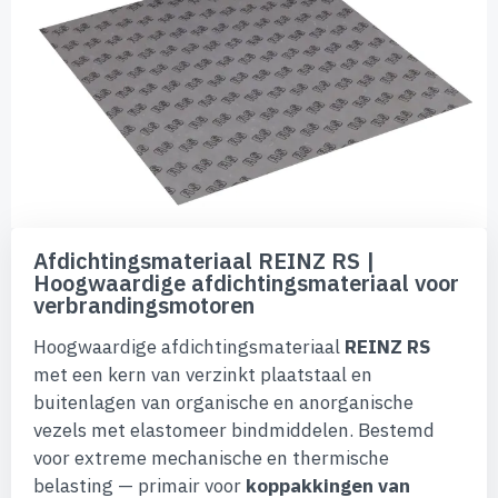
van
de
afbeeldingen-
gallerij
Ga
naar
Afdichtingsmateriaal REINZ RS |
het
Hoogwaardige afdichtingsmateriaal voor
begin
verbrandingsmotoren
van
de
Hoogwaardige afdichtingsmateriaal
REINZ RS
afbeeldingen-
gallerij
met een kern van verzinkt plaatstaal en
buitenlagen van organische en anorganische
vezels met elastomeer bindmiddelen. Bestemd
voor extreme mechanische en thermische
belasting — primair voor
koppakkingen van