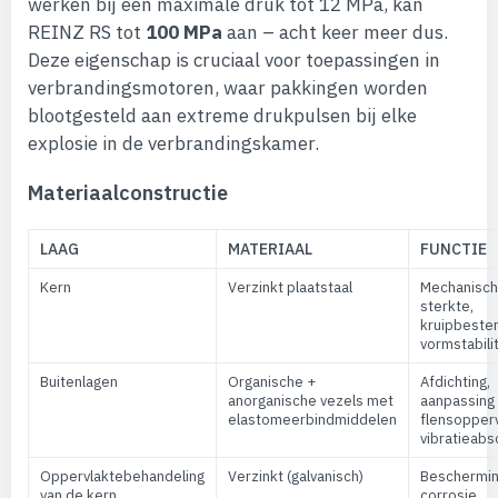
werken bij een maximale druk tot 12 MPa, kan
REINZ RS tot
100 MPa
aan – acht keer meer dus.
Deze eigenschap is cruciaal voor toepassingen in
verbrandingsmotoren, waar pakkingen worden
blootgesteld aan extreme drukpulsen bij elke
explosie in de verbrandingskamer.
Materiaalconstructie
LAAG
MATERIAAL
FUNCTIE
Kern
Verzinkt plaatstaal
Mechanisc
sterkte,
kruipbesten
vormstabilit
Buitenlagen
Organische +
Afdichting,
anorganische vezels met
aanpassing
elastomeerbindmiddelen
flensopperv
vibratieabs
Oppervlaktebehandeling
Verzinkt (galvanisch)
Beschermin
van de kern
corrosie,