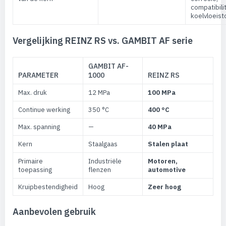
compatibili
koelvloeist
Vergelijking REINZ RS vs. GAMBIT AF serie
GAMBIT AF-
PARAMETER
1000
REINZ RS
Max. druk
12 MPa
100 MPa
Continue werking
350 °C
400 °C
Max. spanning
—
40 MPa
Kern
Staalgaas
Stalen plaat
Primaire
Industriële
Motoren,
toepassing
flenzen
automotive
Kruipbestendigheid
Hoog
Zeer hoog
Aanbevolen gebruik