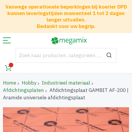
Vanwege operationele beperkingen bij koerier DPD
kunnen leveringstijden momenteel 1 tot 2 dagen
langer uitvallen.
Bedankt voor uw begrip.
Home
Hobby
Industrieel materiaal
Afdichtingsplaten
Afdichtingsplaat GAMBIT AF-200 |
Aramide universele afdichtingsplaat
Ga
naar
het
einde
van