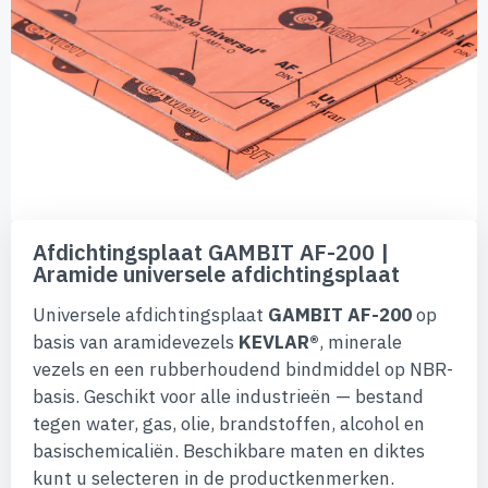
de
afbeeldingen-
gallerij
Ga
naar
Afdichtingsplaat GAMBIT AF-200 |
het
Aramide universele afdichtingsplaat
begin
van
Universele afdichtingsplaat
GAMBIT AF-200
op
de
afbeeldingen-
basis van aramidevezels
KEVLAR®
, minerale
gallerij
vezels en een rubberhoudend bindmiddel op NBR-
basis. Geschikt voor alle industrieën — bestand
tegen water, gas, olie, brandstoffen, alcohol en
basischemicaliën. Beschikbare maten en diktes
kunt u selecteren in de productkenmerken.