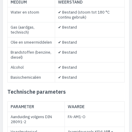
MEDIUM
WEERSTAND
Water en stoom
✔ Bestand (stoom tot 180 °C
continu gebruik)
Gas (aardgas,
✔ Bestand
technisch)
Olie en smeermiddelen
✔ Bestand
Brandstoffen (benzine,
✔ Bestand
diesel)
Alcohol
✔ Bestand
Basischemicaliën
✔ Bestand
Technische parameters
PARAMETER
WAARDE
Aanduiding volgens DIN
FA-AM1-O
28091-2
Vezelmateriaal
Aramidevezels KEVLAR® +