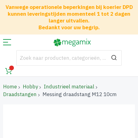
Vanwege operationele beperkingen bij koerier DPD
kunnen leveringstijden momenteel 1 tot 2 dagen
langer uitvallen.
Bedankt voor uw begrip.
Home
Hobby
Industrieel materiaal
Draadstangen
Messing draadstang M12 10cm
Ga
naar
het
einde
van
de