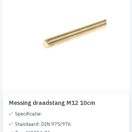
afbeeldingen-
gallerij
Ga
naar
Messing draadstang M12 10cm
het
begin
Specificatie:
van
de
Standaard: DIN 975/976
afbeeldingen-
gallerij