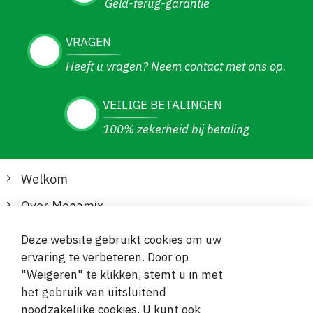
Geld-terug-garantie
VRAGEN
Heeft u vragen? Neem contact met ons op.
VEILIGE BETALINGEN
100% zekerheid bij betaling
Welkom
Over Megamix
Informatie
Deze website gebruikt cookies om uw
ervaring te verbeteren. Door op
Klantenservice
"Weigeren" te klikken, stemt u in met
het gebruik van uitsluitend
Veilige en gemakkelijke betalingen
noodzakelijke cookies. U kunt ook