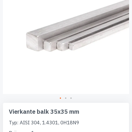
afbeeldingen-
gallerij
Ga
naar
Vierkante balk 35x35 mm
het
begin
Typ: AISI 304, 1.4301, 0H18N9
van
de