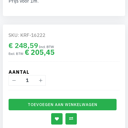
Prijs voor 1m.
afbeeldingen-
gallerij
SKU: KRF-16222
€ 248,59
€ 205,45
AANTAL
TOEVOEGEN AAN WINKELWAGEN