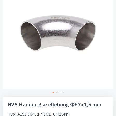
de
afbeeldingen-
gallerij
Ga
naar
RVS Hamburgse elleboog Φ57x1,5 mm
het
begin
Typ: AISI 304, 1.4301, 0H18N9