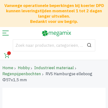
Vanwege operationele beperkingen bij koerier DPD
kunnen leveringstijden momenteel 1 tot 2 dagen
langer uitvallen.
Bedankt voor uw begrip.
Home
Hobby
Industrieel materiaal
Regenpijpenbochten
RVS Hamburgse elleboog
Φ57x1,5 mm
Ga
naar
het
einde
van