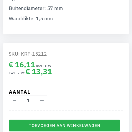
van
de
Buitendiameter: 57 mm
afbeeldingen-
gallerij
Wanddikte: 1,5 mm
SKU: KRF-15212
€ 16,11
€ 13,31
AANTAL
TOEVOEGEN AAN WINKELWAGEN