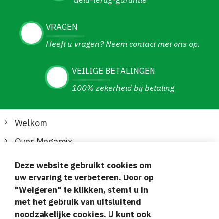
Geld-terug-garantie
VRAGEN
Heeft u vragen? Neem contact met ons op.
VEILIGE BETALINGEN
100% zekerheid bij betaling
Welkom
Over Megamix
Informatie
Deze website gebruikt cookies om
uw ervaring te verbeteren. Door op
Klantenservice
"Weigeren" te klikken, stemt u in
met het gebruik van uitsluitend
Veilige en gemakkelijke betalingen
noodzakelijke cookies. U kunt ook