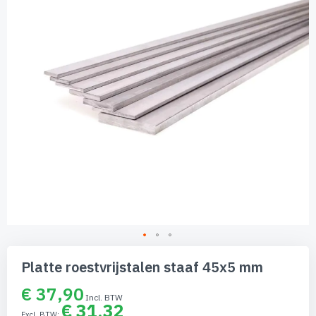
afbeeldingen-
gallerij
Ga
naar
Platte roestvrijstalen staaf 45x5 mm
het
begin
€ 37,90
van
€ 31,32
de