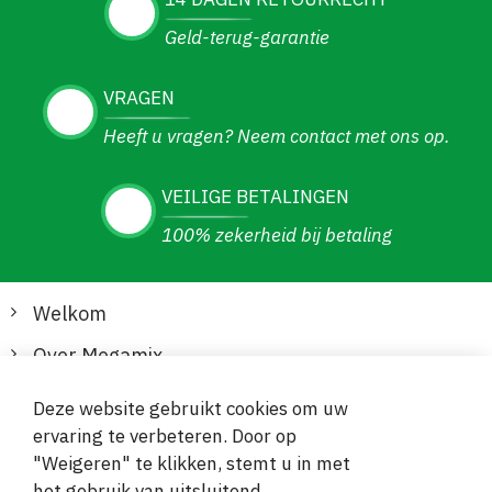
Geld-terug-garantie
VRAGEN
Heeft u vragen? Neem contact met ons op.
VEILIGE BETALINGEN
100% zekerheid bij betaling
Welkom
Over Megamix
Informatie
Deze website gebruikt cookies om uw
ervaring te verbeteren. Door op
Klantenservice
"Weigeren" te klikken, stemt u in met
het gebruik van uitsluitend