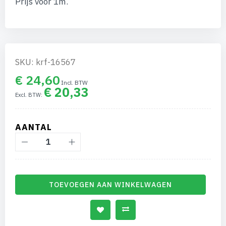
Prijs voor 1m.
afbeeldingen-
gallerij
SKU: krf-16567
€ 24,60
€ 20,33
AANTAL
TOEVOEGEN AAN WINKELWAGEN