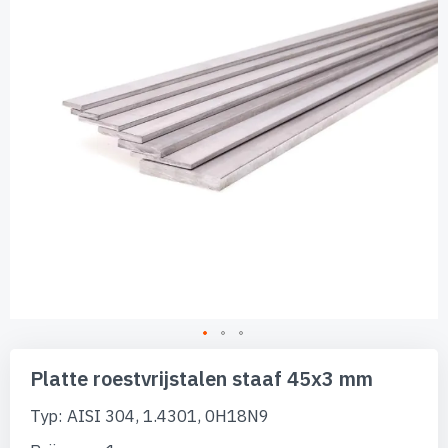
afbeeldingen-
gallerij
Ga
naar
Platte roestvrijstalen staaf 45x3 mm
het
begin
Typ: AISI 304, 1.4301, 0H18N9
van
de