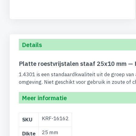
begin
van
de
afbeeldingen-
gallerij
Details
Platte roestvrijstalen staaf 25x10 mm —
1.4301 is een standaardkwaliteit uit de groep van
omgeving. Niet geschikt voor gebruik in zoute of 
Meer informatie
Meer
KRF-16162
SKU
informatie
25 mm
Dikte