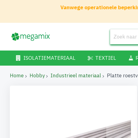
Vanwege operationele beperkin
ISOLATIEMATERIAAL
TEXTIEL
Home
Hobby
Industrieel materiaal
Platte roest
Ga
naar
het
einde
van
de