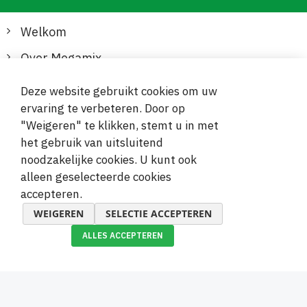
Welkom
Over Megamix
Informatie
Deze website gebruikt cookies om uw
ervaring te verbeteren. Door op
Klantenservice
"Weigeren" te klikken, stemt u in met
het gebruik van uitsluitend
Veilige en gemakkelijke betalingen
noodzakelijke cookies. U kunt ook
alleen geselecteerde cookies
accepteren.
WEIGEREN
SELECTIE ACCEPTEREN
ALLES ACCEPTEREN
© 2019-2026 Megamix s.r.o.