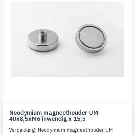
de
afbeeldingen-
gallerij
Ga
naar
Neodymium magneethouder UM
het
40x8,5xM6 inwendig x 15,5
begin
van
Verpakking: Neodymium magneethouder UM
de