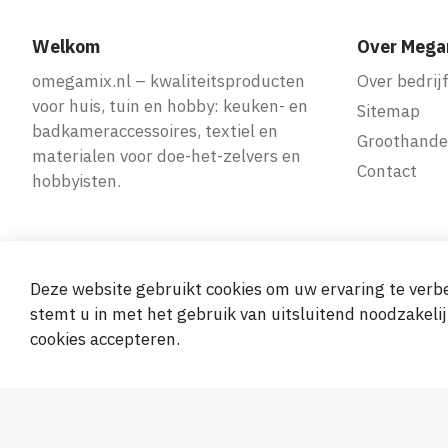
Welkom
Over Mega
omegamix.nl – kwaliteitsproducten
Over bedrij
voor huis, tuin en hobby: keuken- en
Sitemap
badkameraccessoires, textiel en
Groothande
materialen voor doe-het-zelvers en
Contact
hobbyisten.
Deze website gebruikt cookies om uw ervaring te verbe
Veilige en ge
stemt u in met het gebruik van uitsluitend noodzakelij
cookies accepteren.
© 2019-2026 Megamix s.r.o.