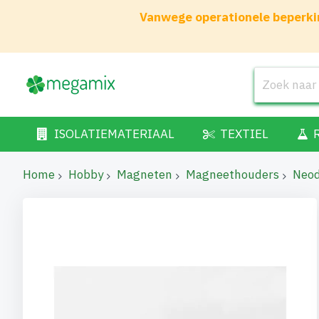
Vanwege operationele beperkin
ISOLATIEMATERIAAL
TEXTIEL
Home
Hobby
Magneten
Magneethouders
Neo
Ga
naar
het
einde
van
de