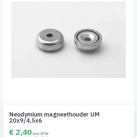
de
afbeeldingen-
gallerij
Ga
naar
Neodymium magneethouder UM
het
20x9/4,5x6
begin
van
€ 2,40
de