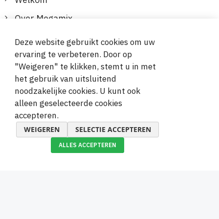
Over Megamix
Informatie
Deze website gebruikt cookies om uw
ervaring te verbeteren. Door op
Klantenservice
"Weigeren" te klikken, stemt u in met
het gebruik van uitsluitend
Veilige en gemakkelijke betalingen
noodzakelijke cookies. U kunt ook
alleen geselecteerde cookies
accepteren.
WEIGEREN
SELECTIE ACCEPTEREN
ALLES ACCEPTEREN
© 2019-2026 Megamix s.r.o.