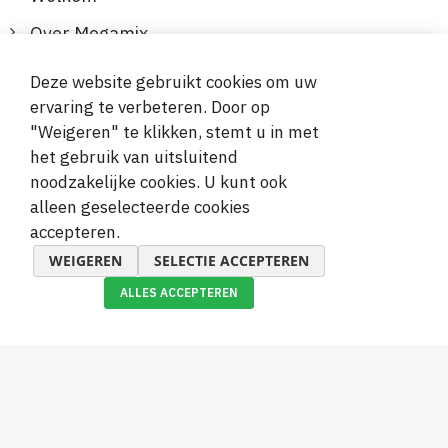
Over Megamix
Informatie
Deze website gebruikt cookies om uw
ervaring te verbeteren. Door op
Klantenservice
"Weigeren" te klikken, stemt u in met
het gebruik van uitsluitend
Veilige en gemakkelijke betalingen
noodzakelijke cookies. U kunt ook
alleen geselecteerde cookies
accepteren.
WEIGEREN
SELECTIE ACCEPTEREN
ALLES ACCEPTEREN
© 2019-2026 Megamix s.r.o.