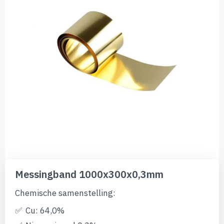
afbeeldingen-
gallerij
Ga
naar
Messingband 1000x300x0,3mm
het
begin
Chemische samenstelling:
van
de
Cu: 64,0%
afbeeldingen-
gallerij