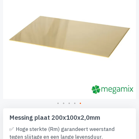
afbeeldingen-
gallerij
Ga
naar
Messing plaat 200x100x2,0mm
het
begin
Hoge sterkte (Rm) garandeert weerstand
van
tegen slijtage en een lange levensduur.
de