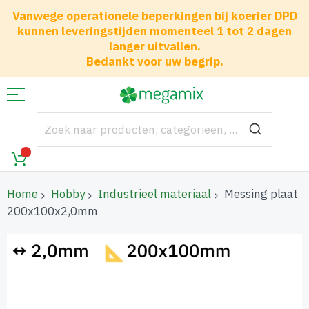
Vanwege operationele beperkingen bij koerier DPD
kunnen leveringstijden momenteel 1 tot 2 dagen
langer uitvallen.
Bedankt voor uw begrip.
Home
Hobby
Industrieel materiaal
Messing plaat
200x100x2,0mm
Ga
naar
het
einde
van
de