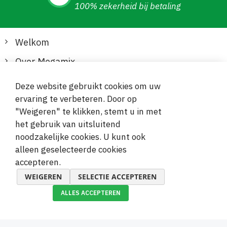
100% zekerheid bij betaling
Welkom
Over Megamix
Informatie
Deze website gebruikt cookies om uw
ervaring te verbeteren. Door op
Klantenservice
"Weigeren" te klikken, stemt u in met
het gebruik van uitsluitend
Veilige en gemakkelijke betalingen
noodzakelijke cookies. U kunt ook
alleen geselecteerde cookies
accepteren.
WEIGEREN
SELECTIE ACCEPTEREN
ALLES ACCEPTEREN
© 2019-2026 Megamix s.r.o.